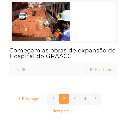
Começam as obras de expansão do
Hospital do GRAACC
30
Read more
Prev page
1
2
3
4
5
Next page